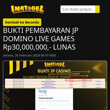
Kembali ke Beranda
BUKTI PEMBAYARAN JP
DOMINO LIVE GAMES
Rp30,000,000,- LUNAS
Selasa, 20 Februari 2024 00:57 WIB