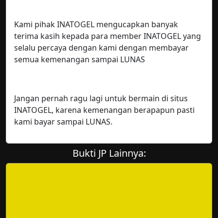
Kami pihak INATOGEL mengucapkan banyak
terima kasih kepada para member INATOGEL yang
selalu percaya dengan kami dengan membayar
semua kemenangan sampai LUNAS
Jangan pernah ragu lagi untuk bermain di situs
INATOGEL, karena kemenangan berapapun pasti
kami bayar sampai LUNAS.
Bukti JP Lainnya: