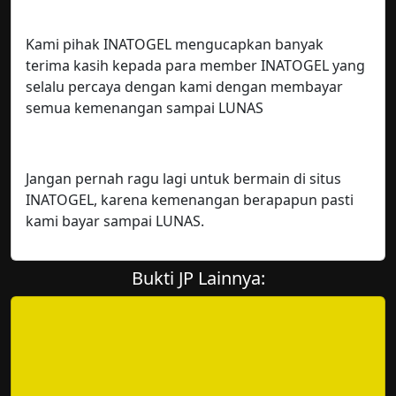
Kami pihak INATOGEL mengucapkan banyak
terima kasih kepada para member INATOGEL yang
selalu percaya dengan kami dengan membayar
semua kemenangan sampai LUNAS
Jangan pernah ragu lagi untuk bermain di situs
INATOGEL, karena kemenangan berapapun pasti
kami bayar sampai LUNAS.
Bukti JP Lainnya: