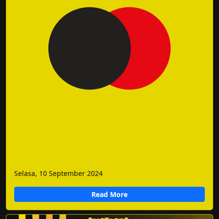
Selasa, 10 September 2024
Read More