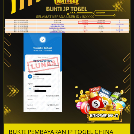
BUKTI PEMBAYARAN JP TOGEL CHINA