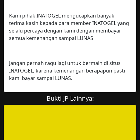
Kami pihak INATOGEL mengucapkan banyak
terima kasih kepada para member INATOGEL yang
selalu percaya dengan kami dengan membayar
semua kemenangan sampai LUNAS
Jangan pernah ragu lagi untuk bermain di situs
INATOGEL, karena kemenangan berapapun pasti
kami bayar sampai LUNAS.
Bukti JP Lainnya: