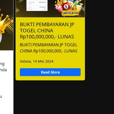
BUKTI PEMBAYARAN JP
TOGEL CHINA
Rp100,000,000,- LUNAS
BUKTI PEMBAYARAN JP TOGEL
CHINA Rp100,000,000,- LUNAS
Selasa, 14 Mei 2024
ing
anda
Read More
u