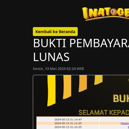
Kembali ke Beranda
BUKTI PEMBAYARA
LUNAS
Senin, 13 Mei 2024 02:24 WIB