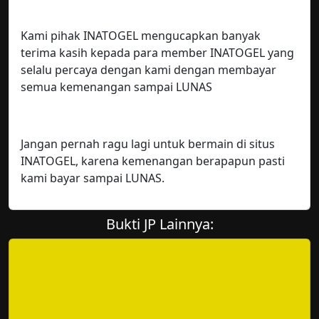
Kami pihak INATOGEL mengucapkan banyak
terima kasih kepada para member INATOGEL yang
selalu percaya dengan kami dengan membayar
semua kemenangan sampai LUNAS
Jangan pernah ragu lagi untuk bermain di situs
INATOGEL, karena kemenangan berapapun pasti
kami bayar sampai LUNAS.
Bukti JP Lainnya: