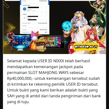
Selamat kepada USER ID NIXXX telah berhasil
mendapatkan kemenangan jackpot pada
permainan SLOT MAHJONG WAYS sebesar
Rp40,000,000,- untuk kemenangan tersebut sudah
di kirimkan ke rekening pemilik USER ID tersebut.
Untuk bukti yang kami berikan adalah bukti yang
SAH yang di ambil dari tanda pengiriman dari bank
yang di tuju.