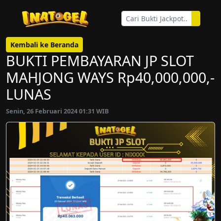
Kembali ke Beranda
BUKTI PEMBAYARAN JP SLOT
MAHJONG WAYS Rp40,000,000,-
LUNAS
Senin, 26 Februari 2024 01:31 WIB