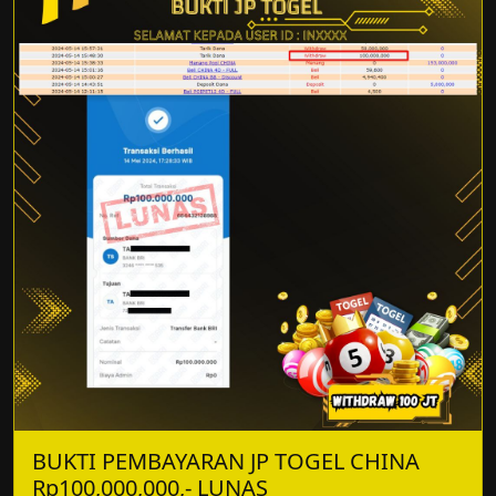
BUKTI PEMBAYARAN JP TOGEL CHINA
Rp100,000,000,- LUNAS